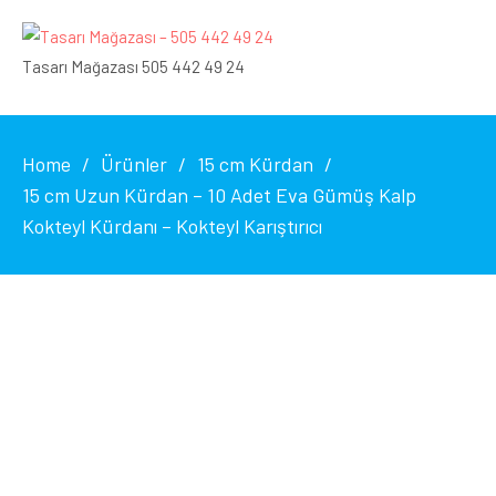
Tasarı Mağazası 505 442 49 24
Home
Ürünler
15 cm Kürdan
15 cm Uzun Kürdan – 10 Adet Eva Gümüş Kalp
Kokteyl Kürdanı – Kokteyl Karıştırıcı