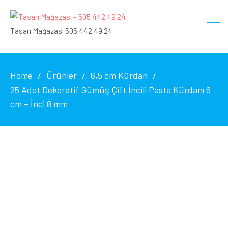
Tasarı Mağazası 505 442 49 24
Home
Ürünler
6,5 cm Kürdan
25 Adet Dekoratif Gümüş Çift İncili Pasta Kürdanı 6
cm – İnci 8 mm