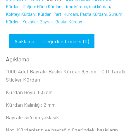
Kürdanı
,
Doğum Günü Kürdanı
,
fimo kürdan
,
inci kürdan
,
Kokteyl Kürdanı
,
Kürdan
,
Parti Kürdanı
,
Pasta Kürdanı
,
Sunum
Kürdanı
,
Yuvarlak Bayraklı Baskılı Kürdan
Açıklama
Değerlendirmeler (0)
Açıklama
1000 Adet Bayraklı Baskılı Kürdan 6,5 cm – Çift Taraflı
Sticker Kürdan
Kürdan Boyu: 6,5 cm
Kürdan Kalınlığı: 2 mm
Bayrak: 3×4 cm yaklaşık
Not: Kürdanların ve bayrağın üzerindeki baskıların