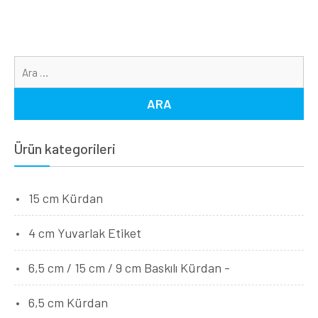
Ar
Ürün kategorileri
15 cm Kürdan
4 cm Yuvarlak Etiket
6,5 cm / 15 cm / 9 cm Baskılı Kürdan -
6,5 cm Kürdan