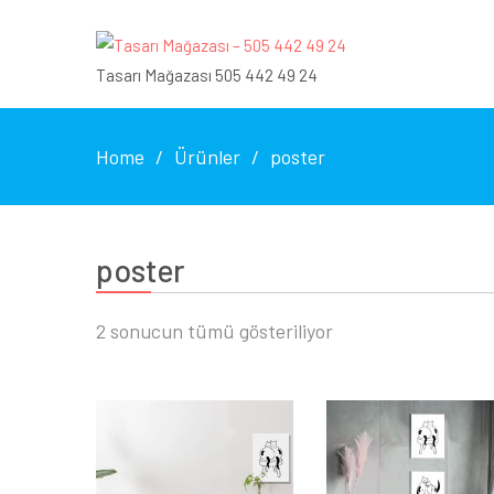
Tasarı Mağazası 505 442 49 24
Home
Ürünler
poster
poster
En
2 sonucun tümü gösteriliyor
yeniye
göre
sıralandı