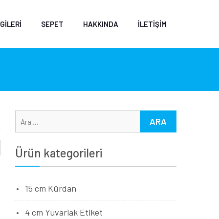
GILERI
SEPET
HAKKINDA
İLETIŞIM
Arama:
Ürün kategorileri
15 cm Kürdan
4 cm Yuvarlak Etiket